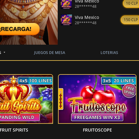
Viva Mexico
10 CLP
28******48
Viva Mexico
150 CLP
28******48
S
JUEGOS DE MESA
LOTERIAS
FRUIT SPIRITS
FRUITOSCOPE