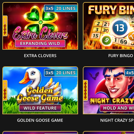
EXTRA CLOVERS
FURY BINGO
GOLDEN GOOSE GAME
NIGHT CRAZY SP