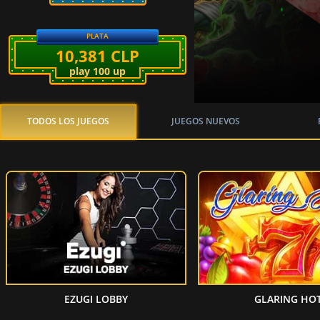
PLATA
10,381 CLP
play 100 up
TODOS LOS JUEGOS
JUEGOS NUEVOS
EZUGI LOBBY
GLARING HO