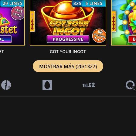
ET
GOT YOUR INGOT
MOSTRAR MÁS (20/1327)